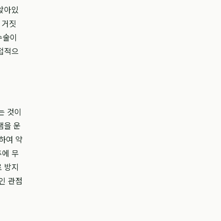
 앉아있
 거짓
수술이
직접적으
는 것이
램을 운
하여 약
추에 무
로 방지
인 관점