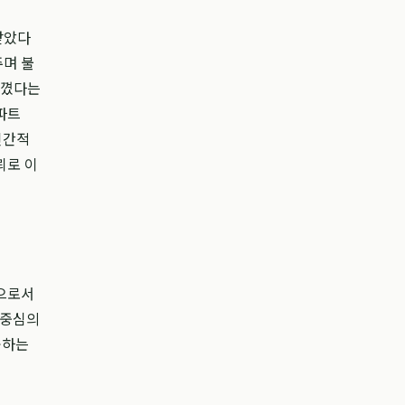
받았다
주며 불
느꼈다는
파트
인간적
뢰로 이
으로서
 중심의
공하는