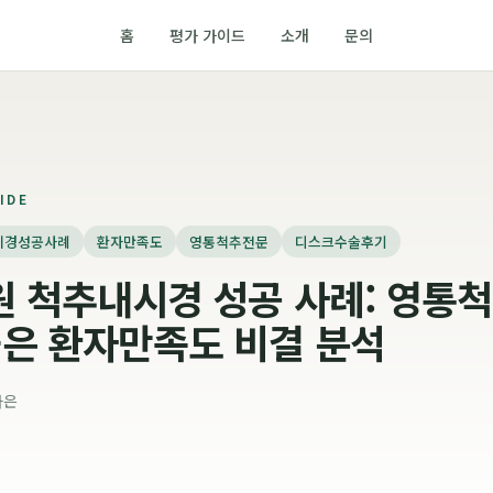
홈
평가 가이드
소개
문의
IDE
시경성공사례
환자만족도
영통척추전문
디스크수술후기
 척추내시경 성공 사례: 영통
은 환자만족도 비결 분석
가은