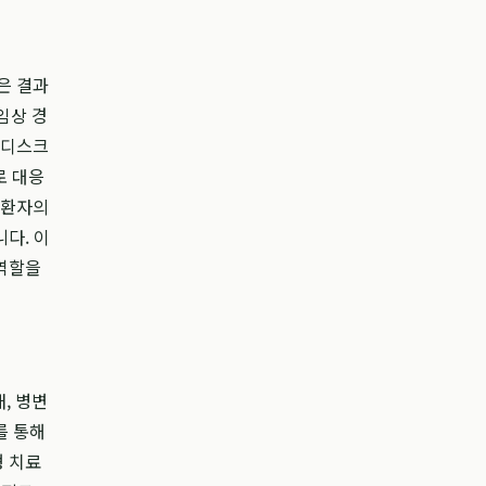
은 결과
임상 경
 디스크
로 대응
, 환자의
다. 이
 역할을
, 병변
를 통해
형 치료