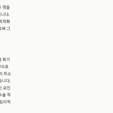
후 겪을
입니다.
 최적화
로써 그
을 획기
간으로
의 최소
습니다.
인 요인
수술 적
 심리적