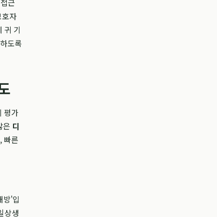
 접근
보호자
 귀 기
여하도록
도
의 평가
많은
디
, 빠른
해방'입
 일상생