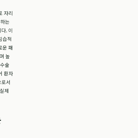
로 자리
협하는
다. 이
 침습적
로운 패
며 높
 수술
어 환자
으로서
 실제
는