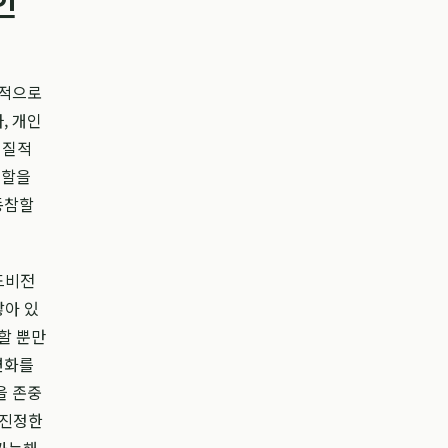
인
체적으로
, 개인
실질적
역할을
동참할
드비전
닿아 있
할 뿐만
변화를
을 존중
 진정한