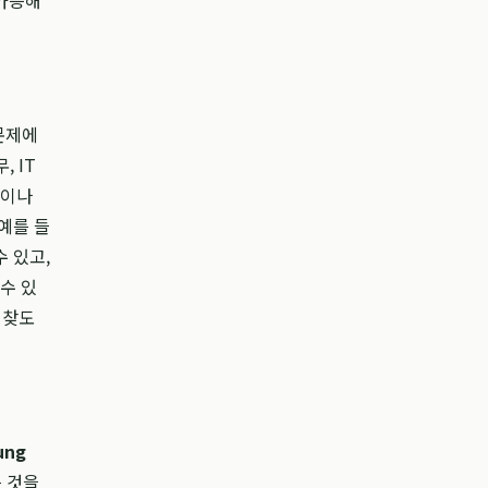
 가능해
문제에
 IT
공이나
예를 들
 있고,
수 있
 찾도
ung
 것을