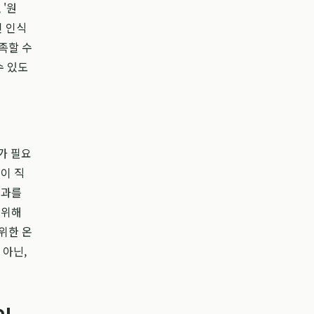
 '원
인 인식
족할 수
수 있도
가 필요
이 직
결과를
 위해
위한 온
 아닌,