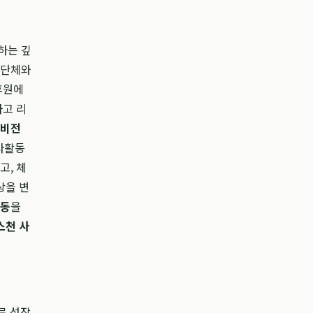
하는 깊
 단체와
후원에
하고 리
비전
봉사활동
고, 체
상을 변
활동
을
스천 사
로 성장