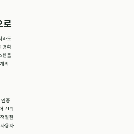
으로
하더라도
을 명확
시스템을
관계의
 인증
어 신뢰
부적절한
 사용자