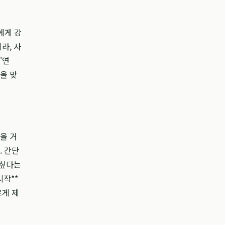
에게 강
라, 사
'연
을 맞
을 거
. 간단
 싶다는
시작**
르게 제