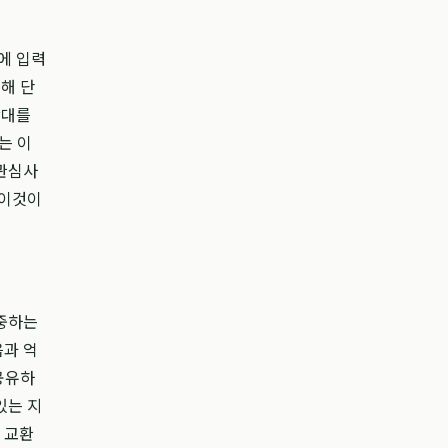
에 입력
해 단
상대를
는 이
 관심사
 이것이
존중하는
음과 억
공유하
있는 지
 교환