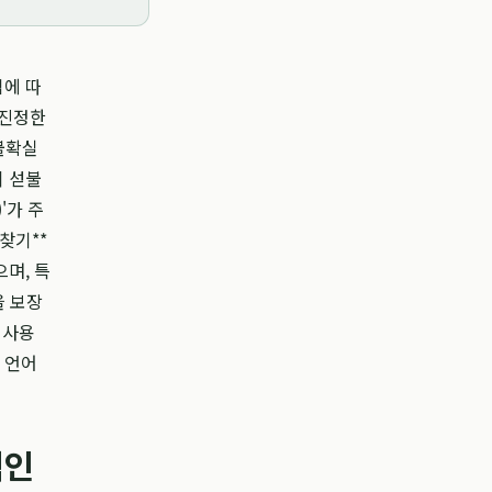
됨에 따
 진정한
불확실
이 섣불
'가 주
찾기**
며, 특
을 보장
 사용
 언어
택인