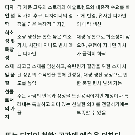
디자
각 제품 고유의 스토리와 예술
트렌드와 대중적 수요를 빠
인 철
적 가치 추구, 디자이너의 영
르게 반영, 유사한 디자인
학
감을 담은 독창적 디자인
의 대량 생산
희소
소량 생산을 통한 높은 희소
대량 유통으로 희소성이 낮
성 및
가치, 시간이 지나도 변치 않
으며, 유행이 지나면 가치
독창
는 디자인
가 급격히 하락
성
소재
최고급 소재를 엄선하고, 숙련
원가 절감을 위한 소재 사
및 품
된 장인의 수작업을 통해 완성
용, 대량 생산 공정으로 인
질
도를 높임
한 품질 편차 발생 가능
선물
주는 사람의 안목과 정성을 드
실용적이지만 개성이나 특
로서
러내는 특별하고 의미 있는 선
별한 의미를 전달하기에는
의 가
물
부족할 수 있음
치