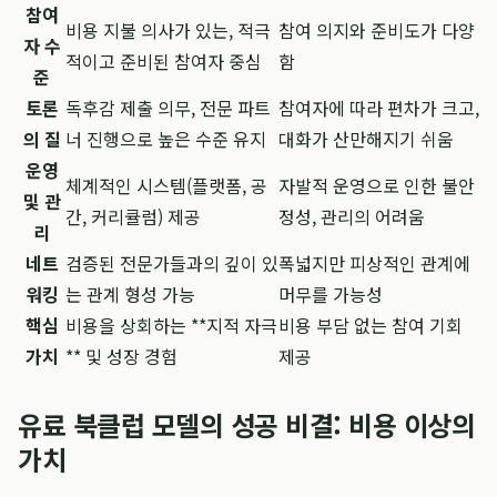
참여
비용 지불 의사가 있는, 적극
참여 의지와 준비도가 다양
자 수
적이고 준비된 참여자 중심
함
준
토론
독후감 제출 의무, 전문 파트
참여자에 따라 편차가 크고,
의 질
너 진행으로 높은 수준 유지
대화가 산만해지기 쉬움
운영
체계적인 시스템(플랫폼, 공
자발적 운영으로 인한 불안
및 관
간, 커리큘럼) 제공
정성, 관리의 어려움
리
네트
검증된 전문가들과의 깊이 있
폭넓지만 피상적인 관계에
워킹
는 관계 형성 가능
머무를 가능성
핵심
비용을 상회하는 **지적 자극
비용 부담 없는 참여 기회
가치
** 및 성장 경험
제공
유료 북클럽 모델의 성공 비결: 비용 이상의
가치