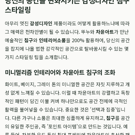
당신의 공간을 변화시키는 감성디자인 침구
스타일링
아무리 멋진
감성디자인
제품이라도 어떻게 활용하느냐에 따라
그 매력은 천차만별이 될 수 있습니다. 뚜누와
차윤아트
가 만난
예술적인
침구
와
인테리어소품
을 200% 활용하여, 당신의 공간
을 잡지에 나올 법한 감각적인 공간으로 탈바꿈시킬 수 있는 몇
가지 스타일링 팁을 소개합니다.
미니멀리즘 인테리어와 차윤아트 침구의 조화
화이트, 베이지, 그레이 톤의 미니멀한 공간은 자칫 지루하고 개
성 없게 느껴질 수 있습니다. 이럴 때 차윤아트의 강렬하고 독창
적인 패턴이 담긴 이불 커버 하나만으로도 공간 전체에 극적인
활력을 불어넣을 수 있습니다. 중요한 것은 '선택과 집중'입니
다. 다른 가구나 소품은 최대한 심플하게 유지하고,
침구
를 공간
의 유일한 주인공, 즉 '포인트 아이템'으로 만드는 것입니다. 예
를 들어, 차분한 우드 톤의 침대 프레임에 차윤아트의 추상화 패