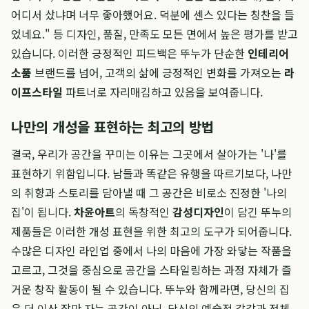
어디서 샀냐며 너무 좋아했어요. 덕분에 센스 있다는 칭찬을 들
었네요." 등 디자인, 품질, 만족도 모든 면에서 높은 평가를 받고
있습니다. 이러한 긍정적인 피드백은 뚜누가 단순한
인테리어
소품
브랜드를 넘어, 고객의 삶에 긍정적인 변화를 가져오는
라
이프스타일
파트너로 자리매김하고 있음을 보여줍니다.
나만의 개성을 표현하는 최고의 방법
결국, 우리가 공간을 꾸미는 이유는 그곳에서 살아가는 '나'를
표현하기 위함입니다. 남들과 똑같은 유행을 따르기보다, 나만
의 취향과 스토리를 담아낼 때 그 공간은 비로소 진정한 '나의
집'이 됩니다.
차윤아트
의 독창적인
감성디자인
이 담긴 뚜누의
제품들은 이러한 개성 표현을 위한 최고의 도구가 되어줍니다.
수많은 디자인 라인업 중에서 나의 마음에 가장 와닿는 작품을
고르고, 그것을 중심으로 공간을 스타일링하는 과정 자체가 즐
거운 창작 활동이 될 수 있습니다. 뚜누와 함께라면, 당신의 집
은 더 이상 잠만 자는 공간이 아닌, 당신의 예술적 감각과 정체