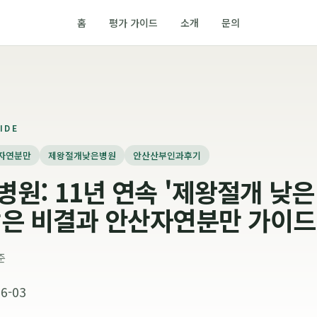
홈
평가 가이드
소개
문의
IDE
자연분만
제왕절개낮은병원
안산산부인과후기
원: 11년 연속 '제왕절개 낮은
받은 비결과 안산자연분만 가이드
준
6-03