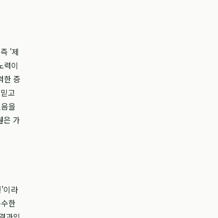
즉 '제
 노력이
력한 증
 믿고
있음을
원
은 가
원'이라
우수한
 결과입