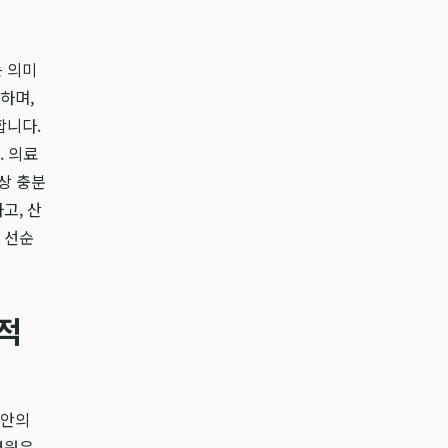
 의미
하며,
합니다.
. 의료
상 충분
고, 산
 선순
적
동안의
병원은