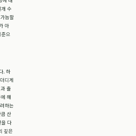
성에 대
절개 수
 가늠할
가 아
기준으
. 하
 더디게
신과 출
증에 해
장려하는
큼 산
선을 다
의 깊은