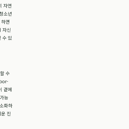
히 자연
아청소년
 하면
적 자신
 수 있
할 수
or-
이 곁에
(가능
최소화하
러운 진