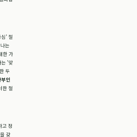
심' 철
만나는
대한 가
는 '맞
한 두
산부인
러한 철
하고 정
을 갖