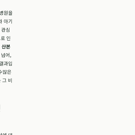
 병원을
와 아기
 관심
로 인
서
산본
 넘어,
 결과입
 수많은
 그 비
병