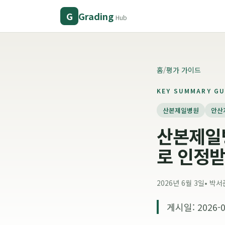
Grading
G
Hub
홈
/
평가 가이드
KEY SUMMARY GU
산본제일병원
안산
산본제일병
로 인정
2026년 6월 3일
•
박서
게시일: 2026-0