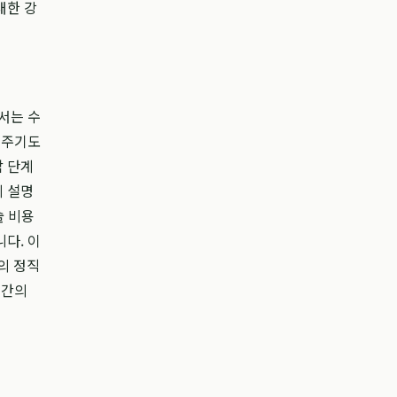
대한 강
서는 수
 주기도
담 단계
게 설명
술 비용
다. 이
의 정직
 간의