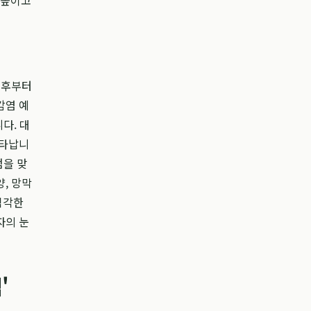
 높이고
직후부터
감염 예
다. 대
나타납니
점을 맞
양, 망막
심각한
자의 눈
'