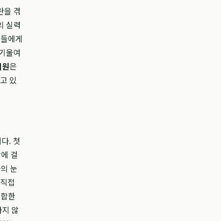
란을 겪
의 실력
이들에게
 기울여
의원
은
고 있
다. 첫
간에 걸
자의 눈
 직접
적합한
하지 않