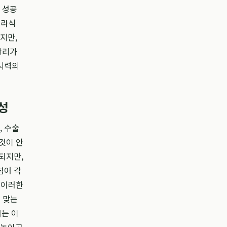
 성공
'라식
지만,
관리가
 시력의
성
, 수술
것이 안
되지만,
넘어 각
 이러한
 맞는
는 이