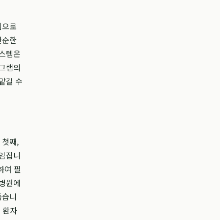
템으로
단순한
시스템은
로그램의
맡길 수
 첫째,
책임집니
하여 필
 병원에
돕습니
 환자