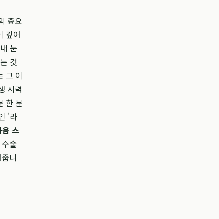
의 중요
이 깊어
내 눈
는 것
 그 이
생 시력
 한 분
 '라
라움 스
 수술
어줍니