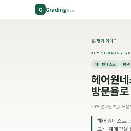
Grading
G
Hub
홈
/
평가 가이드
KEY SUMMARY GU
헤어원네스트
평택
헤어원네스
방문율로
2026년 7월 2일
•
노윤
헤어원네스트는 일
고객 재예약율 