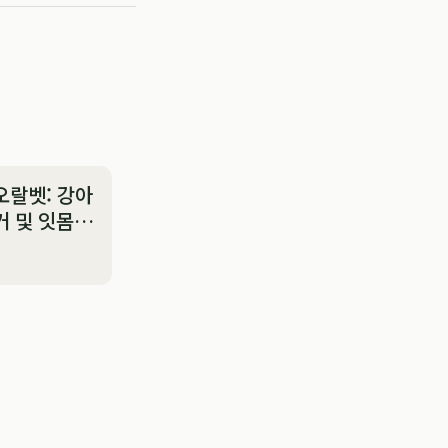
오랄벳: 강아
거 및 잇몸
대안:
ng You
 Know