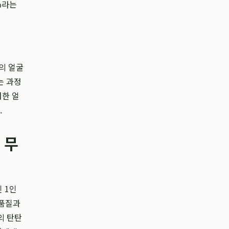
%라는
의 얼굴
는 과정
러한 얼
.
 무
 1인
 품질과
의 탄탄