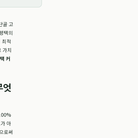
단골 고
 평택의
에 최적
그 가치
택 커
무엇
100%
트가 아
함으로써