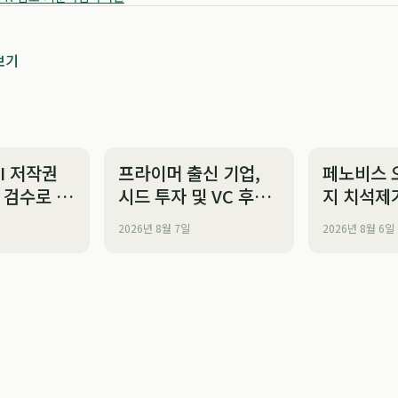
보기
I 저작권
프라이머 출신 기업,
페노비스 
 검수로 기
시드 투자 및 VC 후속
지 치석제
지원
투자 경쟁력으로 시장
관리 최적 
2026년 8월 7일
2026년 8월 6일
신뢰도 확보
Everythi
Need to