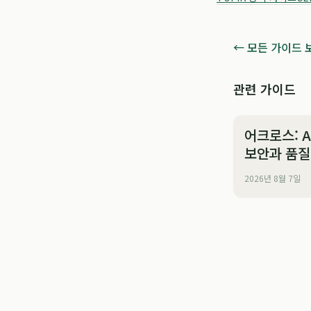
← 모든 가이드 
관련 가이드
어크로스: A
보안과 품질
업의 성장 
2026년 8월 7일