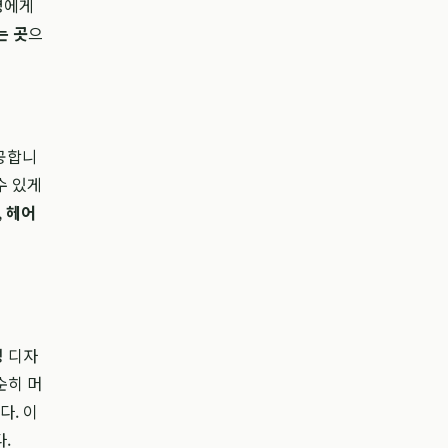
명에게
는 곳
으
제공합니
수 있게
,
헤어
성 디자
순히 머
다. 이
.