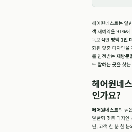
헤어원네스트는 일반적인
객 재예약율 91%에
독보적인
평택 1인 
화된 맞춤 디자인을 
를 인정받는
재방문율
트 잘하는 곳
을 찾는
헤어원네스
인가요?
헤어원네스트
의 높은
얼굴형 맞춤 디자인 
닌, 고객 한 분 한