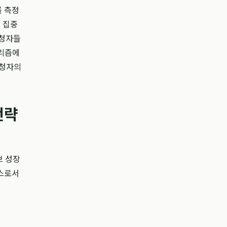
를 측정
 집중
시청자들
고리즘에
시청자의
전략
브 성장
니스로서