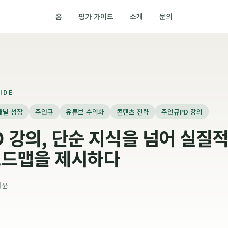
홈
평가 가이드
소개
문의
IDE
채널 성장
주언규
유튜브 수익화
콘텐츠 전략
주언규PD 강의
 강의, 단순 지식을 넘어 실질
로드맵을 제시하다
아윤