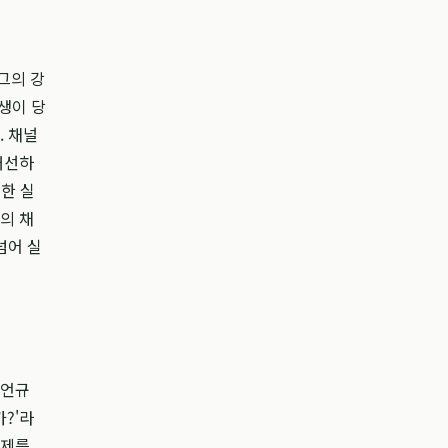
그의 강
생이 당
. 채널
개선하
한 실
의 채
넘어 실
주언규
?'라
문제를