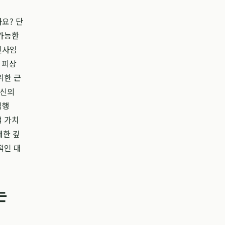
요? 단
 가능한
신사임
 피상
위한 근
자신의
역행
적 가치
대한 깊
적인 대
는