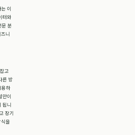
하는 이
데이터와
전문 분
비즈니
 잡고
다른 방
적용하
채널만이
게 됩니
고 장기
방식을