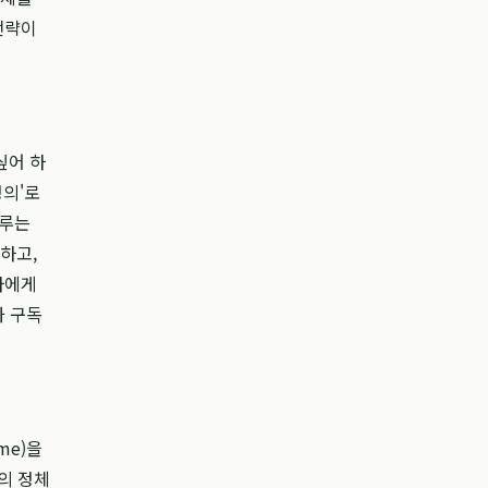
전략이
싶어 하
정의'로
다루는
하고,
자에게
과 구독
me)을
의 정체