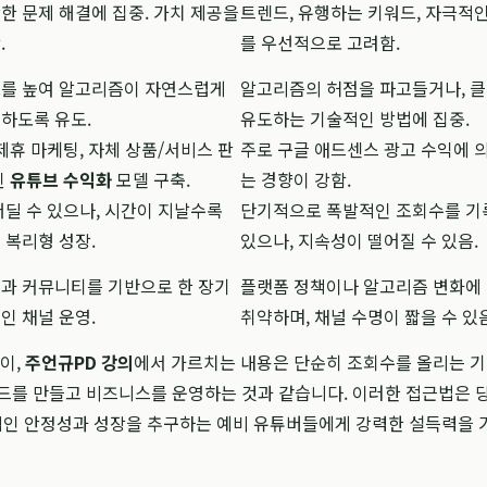
한 문제 해결에 집중. 가치 제공을
트렌드, 유행하는 키워드, 자극적
.
를 우선적으로 고려함.
를 높여 알고리즘이 자연스럽게
알고리즘의 허점을 파고들거나, 
하도록 유도.
유도하는 기술적인 방법에 집중.
제휴 마케팅, 자체 상품/서비스 판
주로 구글 애드센스 광고 수익에 
된
유튜브 수익화
모델 구축.
는 경향이 강함.
더딜 수 있으나, 시간이 지날수록
단기적으로 폭발적인 조회수를 기
 복리형 성장.
있으나, 지속성이 떨어질 수 있음.
과 커뮤니티를 기반으로 한 장기
플랫폼 정책이나 알고리즘 변화에
인 채널 운영.
취약하며, 채널 수명이 짧을 수 있음
듯이,
주언규PD 강의
에서 가르치는 내용은 단순히 조회수를 올리는 
드를 만들고 비즈니스를 운영하는 것과 같습니다. 이러한 접근법은 
인 안정성과 성장을 추구하는 예비 유튜버들에게 강력한 설득력을 