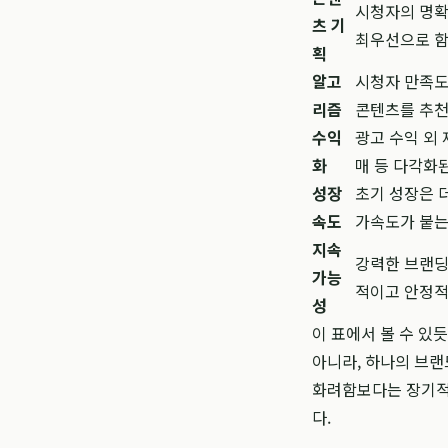
시청자의 명확
츠 기
최우선으로 함
획
알고
시청자 만족도
리즘
콘텐츠를 추천
수익
광고 수익 외 
화
매 등 다각화
성장
초기 성장은 
속도
가속도가 붙는
지속
강력한 브랜딩
가능
적이고 안정적
성
이 표에서 볼 수 있
아니라, 하나의 브랜
화려함보다는 장기적
다.