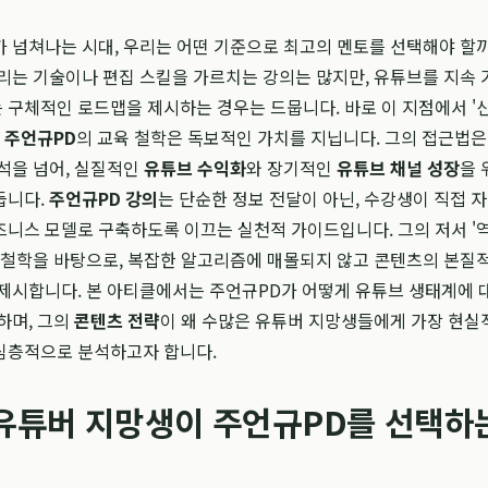
 넘쳐나는 시대, 우리는 어떤 기준으로 최고의 멘토를 선택해야 할까
리는 기술이나 편집 스킬을 가르치는 강의는 많지만, 유튜브를 지속
구체적인 로드맵을 제시하는 경우는 드뭅니다. 바로 이 지점에서 '
진
주언규PD
의 교육 철학은 독보적인 가치를 지닙니다. 그의 접근법은
석을 넘어, 실질적인
유튜브 수익화
와 장기적인
유튜브 채널 성장
을 
듭니다.
주언규PD 강의
는 단순한 정보 전달이 아닌, 수강생이 직접 
니스 모델로 구축하도록 이끄는 실천적 가이드입니다. 그의 저서 '
 철학을 바탕으로, 복잡한 알고리즘에 매몰되지 않고 콘텐츠의 본질
제시합니다. 본 아티클에서는 주언규PD가 어떻게 유튜브 생태계에 
하며, 그의
콘텐츠 전략
이 왜 수많은 유튜버 지망생들에게 가장 현실
심층적으로 분석하고자 합니다.
 유튜버 지망생이 주언규PD를 선택하