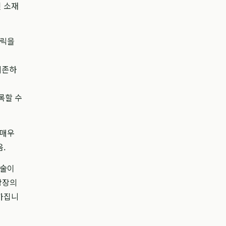
인 소재
클릭을
의존하
록할 수
 매우
.
기술이
당장의
가집니