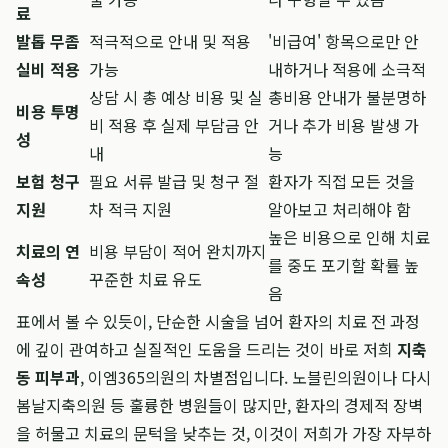
료
발톱 무좀
적극적으로 안내 및 적용
'비급여' 항목으로만 안
실비 적용
가능
내하거나 적용에 소극적
상담 시 총 예상 비용 및 실
총비용 안내가 불분명하
비용 투명
비 적용 후 실제 부담금 안
거나 추가 비용 발생 가
성
내
능
보험 청구
필요 서류 발급 및 청구 절
환자가 직접 모든 것을
지원
차 적극 지원
알아보고 처리해야 함
높은 비용으로 인해 치료
치료의 연
비용 부담이 적어 완치까지
를 중도 포기할 확률 높
속성
꾸준한 치료 유도
음
표에서 볼 수 있듯이, 단순한 시술을 넘어 환자의 치료 전 과정
에 깊이 관여하고 실질적인 도움을 드리는 것이 바로 저희
지축
동 피부과
, 이엠365의원의 차별점입니다. 노블린의원이나 다시
봄날지축의원 등 훌륭한 병원들이 많지만, 환자의 경제적 장벽
을 허물고 치료의 문턱을 낮추는 것, 이것이 저희가 가장 자부하