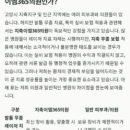
이엠365의원인가?
고양시 지축지구 및 인근 지역에는 여러 피부과와 의원들이 있
습니다. 하지만 발톱 무좀 치료, 특히 실비 보험 적용과 관련해
서는
지축이엠365의원
이 독보적인 강점을 가지고 있습니다. 많
은 병원들이 레이저 치료 자체는 시행하지만,
지축 무좀 보험
적
용에 대해서는 소극적이거나 불분명한 태도를 보이는 경우가
많습니다. 이는 실비 보험 적용이 병원의 수익과 직결되지 않고,
오히려 관련 서류 발급 등 행정적 업무를 증가시키기 때문일 수
있습니다. 그러나 저희는 환자의 경제적 부담을 덜어드리는 것
이 곧 치료 성공률을 높이는 가장 중요한 요소라고 믿습니다. 아
래 표는 저희 의원과 일반적인 병원의 차이점을 한눈에 보여줍
니다.
구분
지축이엠365의원
일반 피부과/의원
발톱 무좀
최신 장비 활용, 맞춤형 시
보유 장비가 제한적이거
레이저 치
술 가능
나 구형일 수 있음