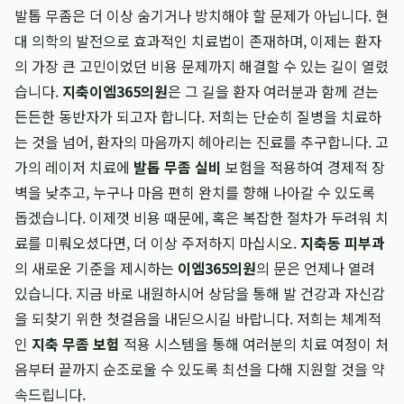
발톱 무좀은 더 이상 숨기거나 방치해야 할 문제가 아닙니다. 현
대 의학의 발전으로 효과적인 치료법이 존재하며, 이제는 환자
의 가장 큰 고민이었던 비용 문제까지 해결할 수 있는 길이 열렸
습니다.
지축이엠365의원
은 그 길을 환자 여러분과 함께 걷는
든든한 동반자가 되고자 합니다. 저희는 단순히 질병을 치료하
는 것을 넘어, 환자의 마음까지 헤아리는 진료를 추구합니다. 고
가의 레이저 치료에
발톱 무좀 실비
보험을 적용하여 경제적 장
벽을 낮추고, 누구나 마음 편히 완치를 향해 나아갈 수 있도록
돕겠습니다. 이제껏 비용 때문에, 혹은 복잡한 절차가 두려워 치
료를 미뤄오셨다면, 더 이상 주저하지 마십시오.
지축동 피부과
의 새로운 기준을 제시하는
이엠365의원
의 문은 언제나 열려
있습니다. 지금 바로 내원하시어 상담을 통해 발 건강과 자신감
을 되찾기 위한 첫걸음을 내딛으시길 바랍니다. 저희는 체계적
인
지축 무좀 보험
적용 시스템을 통해 여러분의 치료 여정이 처
음부터 끝까지 순조로울 수 있도록 최선을 다해 지원할 것을 약
속드립니다.