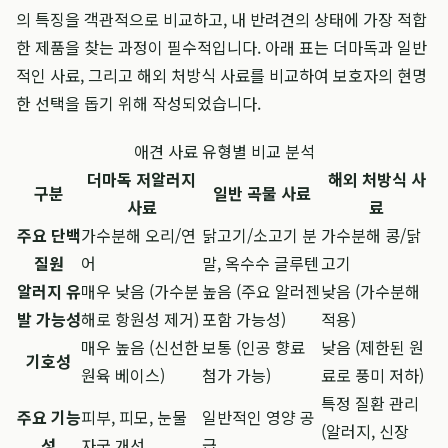
의 특징을 객관적으로 비교하고, 내 반려견의 상태에 가장 적합
한 제품을 찾는 과정이 필수적입니다. 아래 표는 더마독과 일반
적인 사료, 그리고 해외 처방식 사료를 비교하여 보호자의 현명
한 선택을 돕기 위해 작성되었습니다.
애견 사료 유형별 비교 분석
더마독 저알러지
해외 처방식 사
구분
일반 곡물 사료
사료
료
주요 단백
가수분해 오리/연
닭고기/소고기 분
가수분해 콩/닭
질원
어
말, 옥수수 글루텐
고기
알러지 유
매우 낮음 (가수분
높음 (주요 알러젠
낮음 (가수분해
발 가능성
해로 항원성 제거)
포함 가능성)
적용)
매우 높음 (신선한
보통 (인공 향료
낮음 (제한된 원
기호성
원육 베이스)
첨가 가능)
료로 풍미 저하)
특정 질환 관리
주요 기능
피부, 피모, 눈물
일반적인 영양 공
(알러지, 신장
성
자국 개선
급