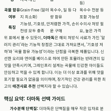
등)
곡물 함유
Grain-Free (알러
옥수수, 밀 등 다
옥수수 전분 등
여부
지 최소화)
량 함유
포함 가능성
기능성, 기호성, 안
저렴한 가격, 손쉬
수의사 처방 필
특징
전성 모두 충족
운 구매
요, 높은 가격
위 표에서 볼 수 있듯이,
더마독
은 해외 처방식 사료가 가진 '알
러지 관리'라는 기능적 장점은 그대로 가져오면서, '기호성 저
하'와 '곡물 함유 가능성'이라는 단점을 극복한 제품입니다. 신
선한 오리와 연어를 베이스로 하여 만든 포뮬러는 반려견의 입
맛을 만족시키며, 그레인프리 설계는 곡물에 민감한 아이들도
안심하고 먹을 수 있게 합니다. 이는 더 이상 효과를 위해 맛을
포기할 필요가 없음을 의미하며, 장기적인 건강 관리를 위한 최
고의
애견사료 추천
선택지라 할 수 있습니다.
핵심 요약: 더마독 선택 가이드
가수분해 단백질:
더마독은 단백질을 매우 작은 입자로 분