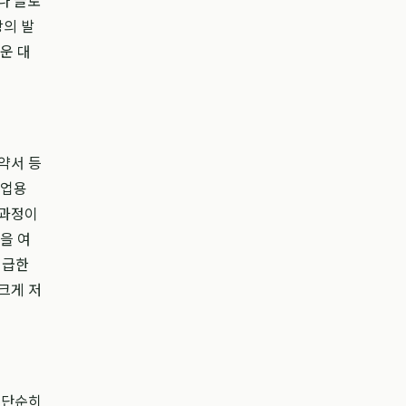
나 글로
장의 발
운 대
약서 등
기업용
 과정이
을 여
긴급한
크게 저
 단순히