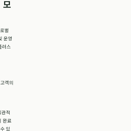
 모
글로벌
및 운영
플러스
 고객의
직관적
이 완료
수 있