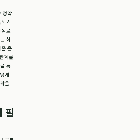
고 정확
특히 해
상실로
는 최
기존 은
 한계를
을 통
어떻게
전략을
 필