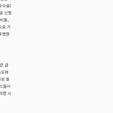
수수료)
금 신청
비용,
으로 기
불투명한
은 급
속도와
이상 효
비스들이
러한 시