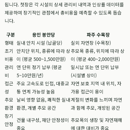
됩니다. 첫장은 각 시설의 상세 관리비 내역과 인상률 데이터를
제공하여 장기적인 관점에서 총비용을 예측할 수 있도록 돕습
니다.
구분
용인 봉안당
파주 수목장
형태
실내 안치 시설 (납골당)
실외 자연장 (수목장)
초기
안치단 위치, 종류에 따라 상
추모목 종류, 위치에 따라 상
비용
이 (평균 500~1,500만원)
이 (평균 400~2,000만원)
관리
연 단위 정기 납부 (평균
일시납 또는 연 단위 납부
비
5~10만원/년)
(시설별 상이)
접근
주요 고속도로 인접, 대중교
자연 보호 지역 내 위치, 자
성
통 연계 가능성 높음
가용 접근이 용이
추모
날씨 영향 없음, 쾌적한 실내
계절의 변화를 느끼며 자연
환경
환경, 개별 추모 공간
과 함께 추모, 개방된 공간
장기
건물 내구성, 재단 안정성이
추모목의 생장 및 자연재해
안정
중요
에 대한 대비가 중요