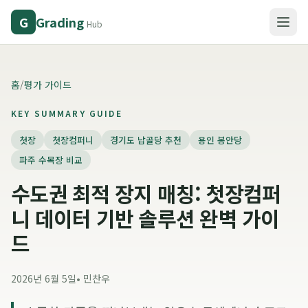
Grading
G
Hub
홈
/
평가 가이드
KEY SUMMARY GUIDE
첫장
첫장컴퍼니
경기도 납골당 추천
용인 봉안당
파주 수목장 비교
수도권 최적 장지 매칭: 첫장컴퍼
니 데이터 기반 솔루션 완벽 가이
드
2026년 6월 5일
•
민찬우