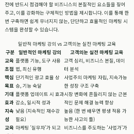
전에 반드시 점검해야 할 비즈니스의 본질적인 요소들을 짚어
주고, 이를 강화하는 구체적인 방법을 제시합니다. 이를 통해 한
번 구축하면 쉽게 무너지지 않는, 단단하고 효율적인 마케팅 시
스템을 완성할 수 있습니다.
일반적 마케팅 강의 vs 고객의눈 실전 마케팅 교육
구분
일반적인 마케팅 강의
고객의눈 실전 마케팅 교육
교육
플랫폼 기능, 도구 사용
고객 심리, 비즈니스 본질, 데이
초점
법, 최신 유행
터 분석
핵심
단기적인 광고 효율 상
사업주의 마케팅 자립, 지속가능
목표
승, 기능 숙달
한 성장 구조 구축
기대
플랫폼 업데이트 시 효과
시장 변화에 흔들리지 않는 근본
효과
감소, 일시적 성과
적인 문제 해결 능력 향상
지속
낮음 (지속적인 재수강
높음 (한 번 배우면 평생 적용 가
성
필요)
능한 사고의 틀)
교육
마케팅 '실무자'가 되고
비즈니스를 주도하는 '사업가'가