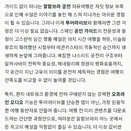
가이드 없이 떠나는
알함브라 궁전
자유여행은 자칫 정보 부족
으로 인해 수많은 이야기를 놓친 채 스쳐 지나가는 아쉬운 경험
이 될 수 있습니다. 그러나 이제
투어라이브
와 함께라면 그런 걱
정은 더 이상 필요 없습니다. 스페인
공인 가이드
의 전문성과 열
정이 고스란히 담긴 명품 해설은 마치 시간 여행을 하듯, 이슬람
왕조의 화려했던 시절부터 레콘키스타의 격동적인 순간까지 생
생하게 눈앞에 그려줍니다. 복잡한 나스리드 궁전의 구조부터
알카사바의 전략적 중요성, 헤네랄리페 정원의 평화로움까지,
각 공간이 지닌 고유의 의미를 온전히 체득하는 경험은 여행의
만족도를 비교할 수 없이 높여줄 것입니다.
특히, 현지 네트워크 환경에 전혀 구애받지 않는 강력한
오프라
인 오디오
기능은 투어라이브를 단순한 앱이 아닌, 가장 믿음직
한 여행 동반자로 만들어 줍니다. 여행 전 미리 콘텐츠를 다운로
드하는 간단한 과정만으로, 여러분은 알함브라의 어느 곳에서
든 최고의 해설을 막힘없이 즐길 수 있습니다. 더 이상 값비싼