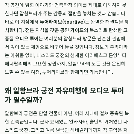
각 공간에 얽힌 이야기와 건축학적 의미를 제대로 이해하지 못
한다면 알함브라가 주는 감동의 절반을 놓치는 것과 같습니다.
바로 이 지점에서
투어라이브(tourlive)
는 완벽한 해결책을 제
시합니다. 전문 지식을 갖춘
공인 가이드
의 목소리로 탄생한 고
품질
오디오 투어
는 여러분의 알함브라 방문을 단순한 관람에
서 깊이 있는 체험으로 바꾸어 놓을 것입니다. 정보의 부족이라
는 아쉬움 없이, 나스리드 궁전의 섬세한 아라베스크 문양부터
헤네랄리페의 고요한 정원까지, 알함브라의 모든 것을 온전히
느낄 수 있는 여정, 투어라이브와 함께라면 가능합니다.
왜 알함브라 궁전 자유여행에 오디오 투어
가 필수일까?
알함브라 궁전은 단일 건물이 아닌, 여러 시대에 걸쳐 증축된 복
합 건축군입니다. 군사 요새였던 알카사바, 술탄의 거처였던 나
스리드 궁전, 그리고 여름 별궁인 헤네랄리페까지 각 구역은 저